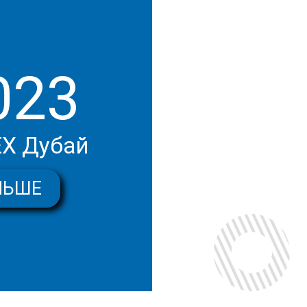
023
Х Дубай
ЛЬШЕ