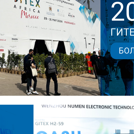
2
ГИТЕ
БО