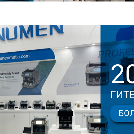
2
ГИТЕ
БО