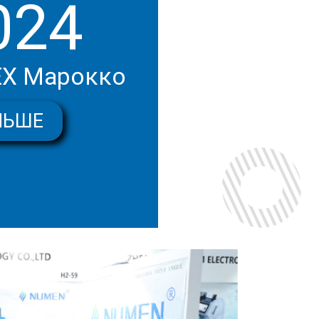
024
Х Марокко
ЛЬШЕ