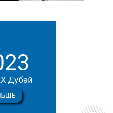
023
Х Дубай
ЛЬШЕ