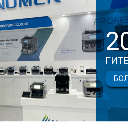
2
ГИТЕ
БО