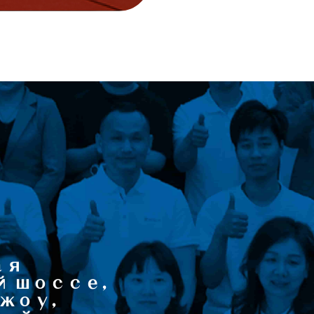
ая
-й шоссе,
жоу,