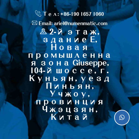
Тел: +86-190 1657 1060
Email: ariel@numenmatic.com
2-й этаж,
здание E,
Новая
промышленна
я зона Giuseppe,
104-й шоссе, г.
Куньян, уезд
Пиньян,
Учжоу,
провинция
Чжэцзян,
Китай