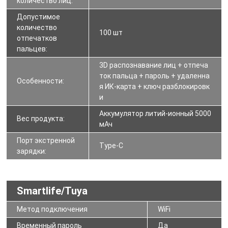
количество лиц:
Допустимое
количество
100 шт
отпечатков
пальцев:
3D распознавание лиц + отпеча
ток пальца + пароль + удаленна
Особенности:
я ИК-карта + ключ разблокировк
и
Аккумулятор литий-ионный 5000
Вес продукта:
мАч
Порт экстренной
Type-C
зарядки:
Smartlife/Tuya
Метод подключения
WiFi
Временный пароль
Да