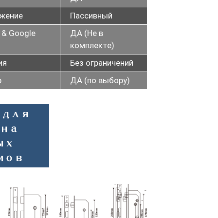
ожение
Пассивный
 & Google
ДА (Не в
комплекте)
ия
Без ограничений
р
ДА (по выбору)
 для
на
ых
мов