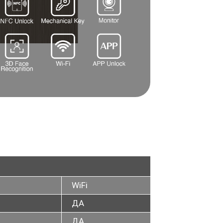
WiFi
ДА
ДА