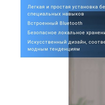
Легкая и простая установка б
специальных навыков
Встроенный Bluetooth
Безопасное локальное хранен
Искусственный дизайн, соот
модным тенденциям