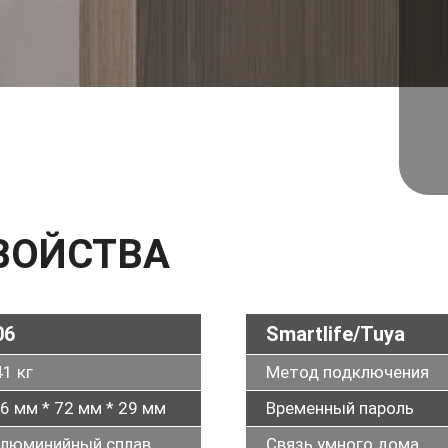
ВОЙСТВА
06
Smartlife/Tuya
41 кг
Метод подключения
6 мм * 72 мм * 29 мм
Временный пароль
люминийный сплав
Связь умного дома