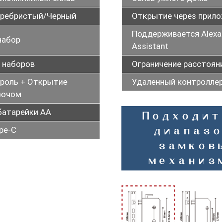
ребристый/Черный
Открытие через прил
Поддерживается Alexa
набор
Assistant
 наборов
Ограничение расстоян
роль + Открытие
Удаленный контролле
лючом
батарейки AA
Подходит
pe-C
диапазо
замков
механиз