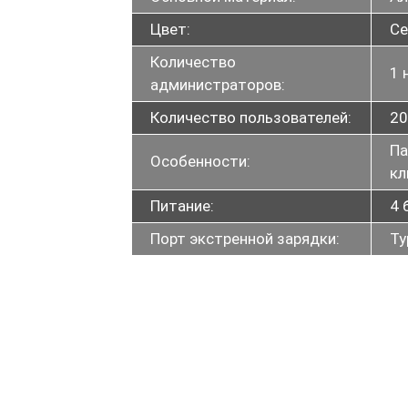
Цвет:
Се
Количество
1 
администраторов:
Количество пользователей:
20
Па
Особенности:
к
Питание:
4 
Порт экстренной зарядки:
Ty