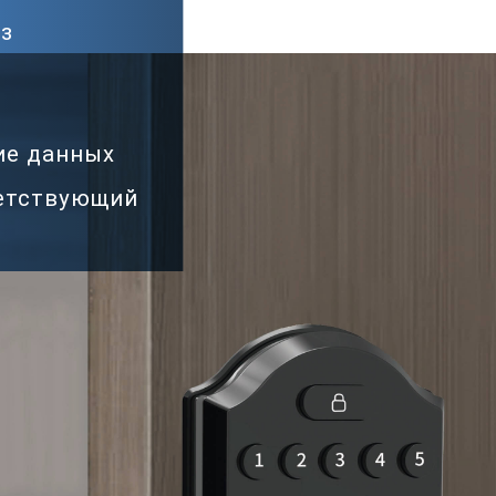
ез
ие данных
ветствующий